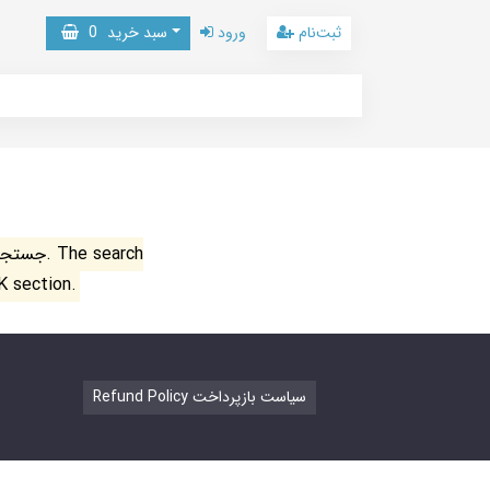
ثبت‌نام
ورود
سبد خرید
0
جستجو ن
K section.
Refund Policy سیاست بازپرداخت