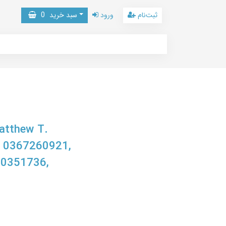
ثبت‌نام
ورود
سبد خرید
0
Matthew T.
y, 0367260921,
00351736,