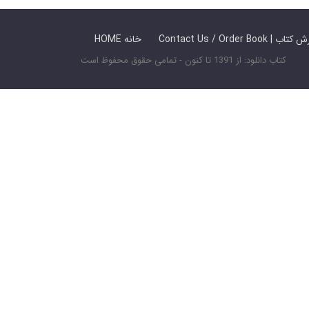
 ما / سفارش کتاب
HOME خانه
کتاب دانلود: از 1391 تا کنون - تمامی حقوق محفوظ است