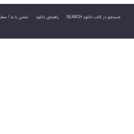
SEARCH جستجو در کتاب دانلود
راهنمای دانلود
Contact Us / Order Book | تماس با