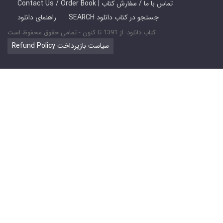
Contact Us / Order Book | تماس با ما / سفارش کتاب
SEARCH جستجو در کتاب دانلود
راهنمای دانلود
کتاب دانلود: از 1391 تا کنون - تمامی حقوق محفوظ است
Refund Policy سیاست بازپرداخت