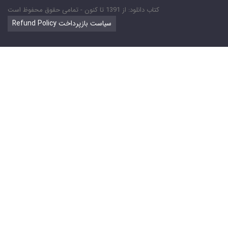
کتاب دانلود: از 1391 تا کنون - تمامی حقوق محفوظ است
Refund Policy سیاست بازپرداخت