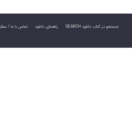
SEARCH جستجو در کتاب دانلود
راهنمای دانلود
Contact Us / Order Book | تماس با