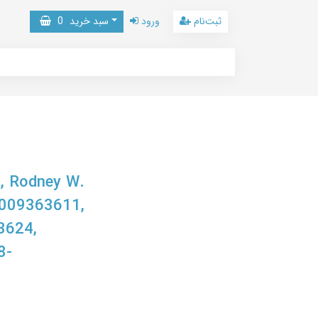
ثبت‌نام
ورود
سبد خرید
0
n, Rodney W.
 1009363611,
3624,
8-