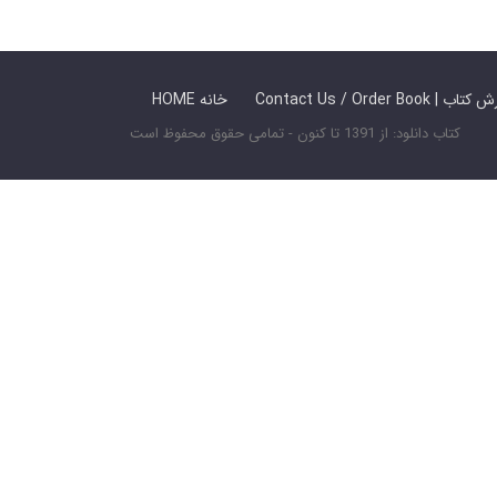
 ما / سفارش کتاب
HOME خانه
کتاب دانلود: از 1391 تا کنون - تمامی حقوق محفوظ است