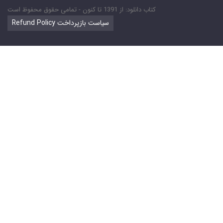
کتاب دانلود: از 1391 تا کنون - تمامی حقوق محفوظ است
Refund Policy سیاست بازپرداخت