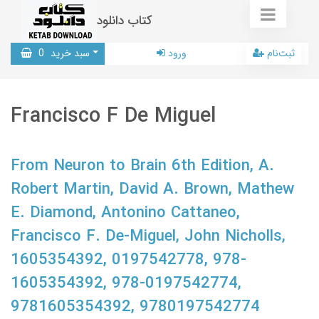
کتاب دانلود
ثبت‌نام
ورود
سبد خرید
0
Francisco F De Miguel
From Neuron to Brain 6th Edition, A.
Robert Martin, David A. Brown, Mathew
E. Diamond, Antonino Cattaneo,
Francisco F. De-Miguel, John Nicholls,
1605354392, 0197542778, 978-
1605354392, 978-0197542774,
9781605354392, 9780197542774