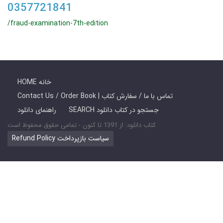
0357721841
/fraud-examination-7th-edition
HOME خانه
Contact Us / Order Book | تماس با ما / سفارش کتاب
SEARCH جستجو در کتاب دانلود
راهنمای دانلود
کتاب دانلود: از 1391 تا کنون - تمامی حقوق محفوظ است
Refund Policy سیاست بازپرداخت