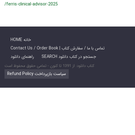
/ferris-clinical-advisor-2025
HOME خانه
Contact Us / Order Book | تماس با ما / سفارش کتاب
SEARCH جستجو در کتاب دانلود
راهنمای دانلود
کتاب دانلود: از 1391 تا کنون - تمامی حقوق محفوظ است
Refund Policy سیاست بازپرداخت