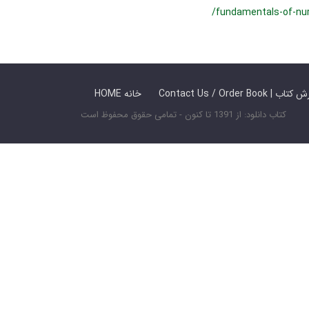
/fundamentals-of-nurs
 ما / سفارش کتاب
HOME خانه
کتاب دانلود: از 1391 تا کنون - تمامی حقوق محفوظ است