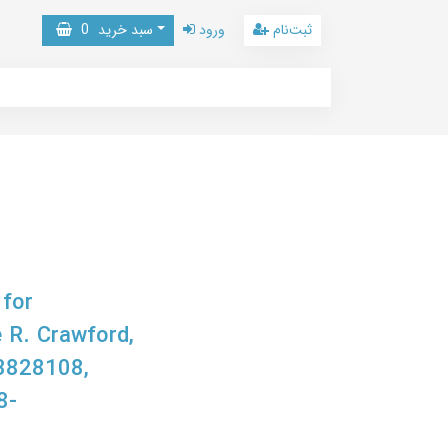
ثبت‌نام
ورود
سبد خرید
0
 for
e R. Crawford,
3828108,
8-