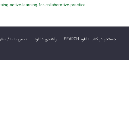
ing-active-learning-for-collaborative-practice
SEARCH جستجو در کتاب دانلود
راهنمای دانلود
Contact Us / Order Book | تماس با