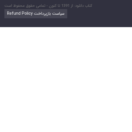
کتاب دانلود: از 1391 تا کنون - تمامی حقوق محفوظ است
Refund Policy سیاست بازپرداخت