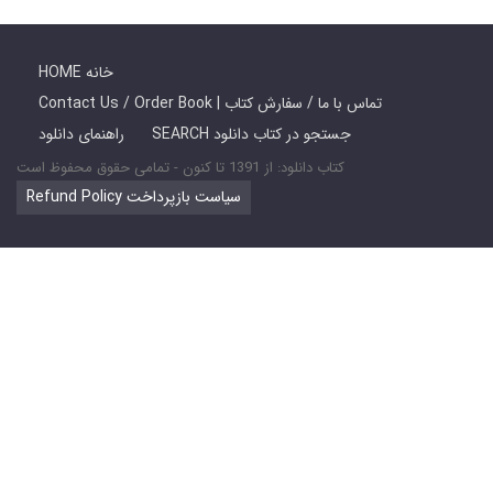
HOME خانه
Contact Us / Order Book | تماس با ما / سفارش کتاب
SEARCH جستجو در کتاب دانلود
راهنمای دانلود
کتاب دانلود: از 1391 تا کنون - تمامی حقوق محفوظ است
Refund Policy سیاست بازپرداخت