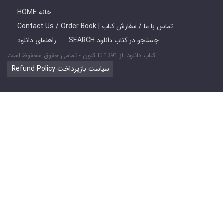
HOME خانه
Contact Us / Order Book | تماس با ما / سفارش کتاب
SEARCH جستجو در کتاب دانلود
راهنمای دانلود
کتاب دانلود: از 1391 تا کنون - تمامی حقوق محفوظ است
Refund Policy سیاست بازپرداخت