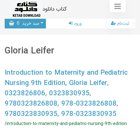
کتاب دانلود
ثبت‌نام
ورود
سبد خرید
0
Gloria Leifer
Introduction to Maternity and Pediatric
Nursing 9th Edition, Gloria Leifer,
0323826806, 0323830935,
9780323826808, 978-0323826808,
9780323830935, 978-0323830935
/introduction-to-maternity-and-pediatric-nursing-9th-edition