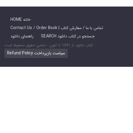
HOME خانه
Contact Us / Order Book | تماس با ما / سفارش کتاب
SEARCH جستجو در کتاب دانلود
راهنمای دانلود
کتاب دانلود: از 1391 تا کنون - تمامی حقوق محفوظ است
Refund Policy سیاست بازپرداخت