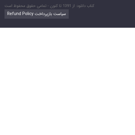
کتاب دانلود: از 1391 تا کنون - تمامی حقوق محفوظ است
Refund Policy سیاست بازپرداخت