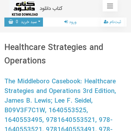
کتاب دانلود
ثبت‌نام
ورود
سبد خرید
0
Healthcare Strategies and
Operations
The Middleboro Casebook: Healthcare
Strategies and Operations 3rd Edition,
James B. Lewis; Lee F. Seidel,
B09V3F7C1W, 1640553525,
1640553495, 9781640553521, 978-
1640553521, 9781640553491, 978-