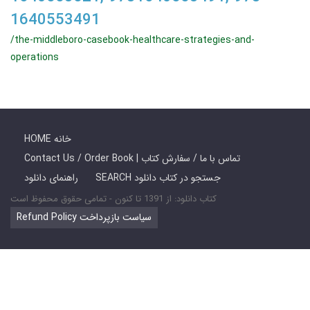
1640553491
/the-middleboro-casebook-healthcare-strategies-and-
operations
HOME خانه
Contact Us / Order Book | تماس با ما / سفارش کتاب
SEARCH جستجو در کتاب دانلود
راهنمای دانلود
کتاب دانلود: از 1391 تا کنون - تمامی حقوق محفوظ است
Refund Policy سیاست بازپرداخت