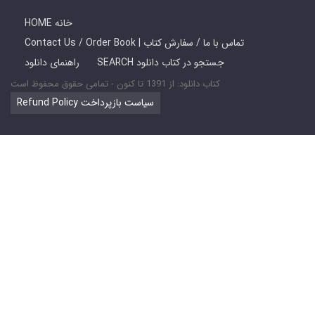
HOME خانه
Contact Us / Order Book | تماس با ما / سفارش کتاب
SEARCH جستجو در کتاب دانلود
راهنمای دانلود
کتاب دانلود: از 1391 تا کنون - تمامی حقوق محفوظ است
Refund Policy سیاست بازپرداخت