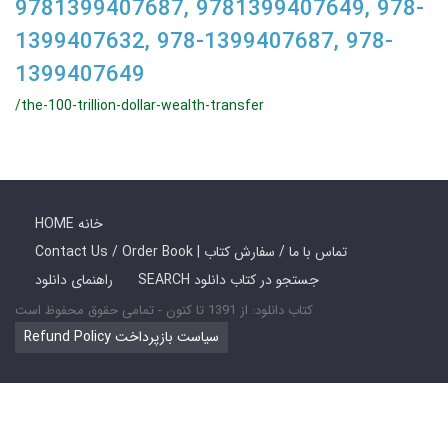
9781399407687, 9781399407649, 978-
1399407632, 978-1399407687, 978-
1399407649
/the-100-trillion-dollar-wealth-transfer
HOME خانه
Contact Us / Order Book | تماس با ما / سفارش کتاب
SEARCH جستجو در کتاب دانلود
راهنمای دانلود
کتاب دانلود: از 1391 تا کنون - تمامی حقوق محفوظ است
Refund Policy سیاست بازپرداخت