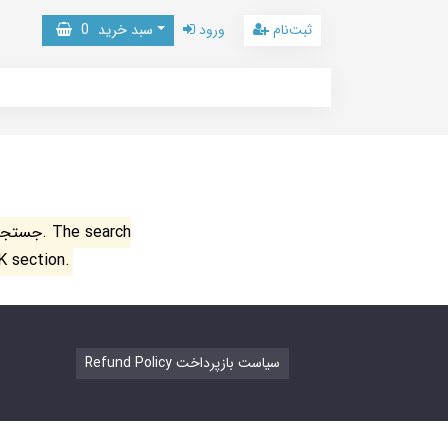
ثبت‌نام
ورود
سبد خرید
0
جستجو ن
K section.
Refund Policy سیاست بازپرداخت