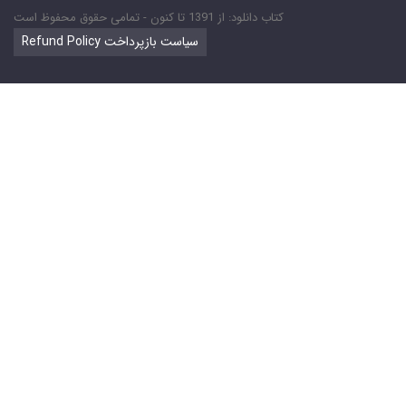
کتاب دانلود: از 1391 تا کنون - تمامی حقوق محفوظ است
Refund Policy سیاست بازپرداخت