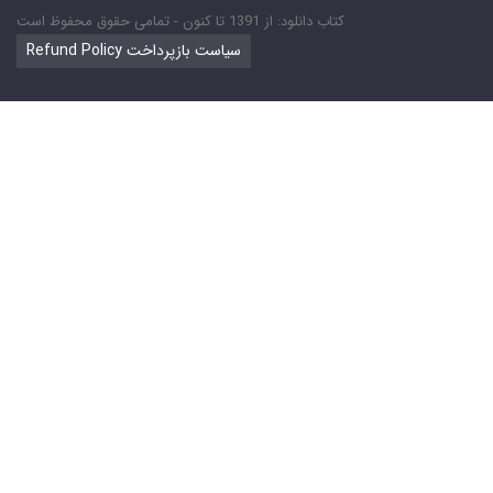
کتاب دانلود: از 1391 تا کنون - تمامی حقوق محفوظ است
Refund Policy سیاست بازپرداخت