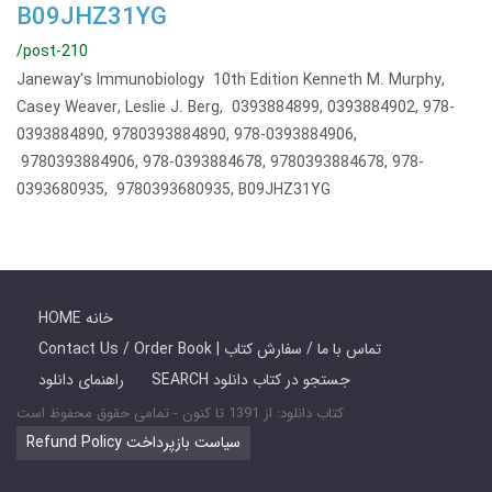
B09JHZ31YG
/post-210
Janeway's Immunobiology 10th Edition Kenneth M. Murphy,
Casey Weaver, Leslie J. Berg, 0393884899, 0393884902, 978-
0393884890, 9780393884890, 978-0393884906,
9780393884906, 978-0393884678, 9780393884678, 978-
0393680935, 9780393680935, B09JHZ31YG
HOME خانه
Contact Us / Order Book | تماس با ما / سفارش کتاب
SEARCH جستجو در کتاب دانلود
راهنمای دانلود
کتاب دانلود: از 1391 تا کنون - تمامی حقوق محفوظ است
Refund Policy سیاست بازپرداخت