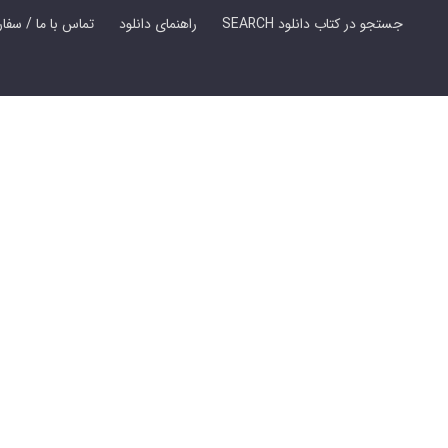
SEARCH جستجو در کتاب دانلود
راهنمای دانلود
Contact Us / Order Book | تماس با