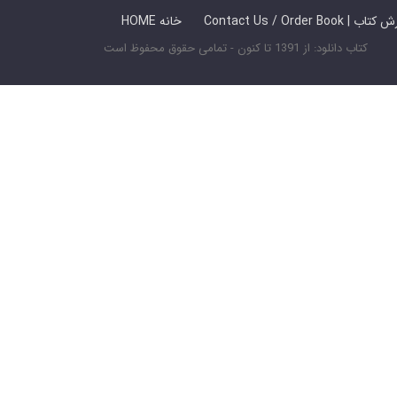
 ما / سفارش کتاب
HOME خانه
کتاب دانلود: از 1391 تا کنون - تمامی حقوق محفوظ است