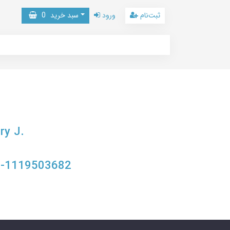
ثبت‌نام
ورود
سبد خرید
0
ry J.
8-1119503682