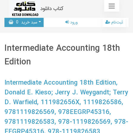
کتاب دانلود
ثبت‌نام
ورود
سبد خرید
0
Intermediate Accounting 18th
Edition
Intermediate Accounting 18th Edition,
Donald E. Kieso; Jerry J. Weygandt; Terry
D. Warfield, 111982656X, 1119826586,
9781119826569, 978EEGRP45316,
9781119826583, 978-1119826569, 978-
EEGRP45316, 978-1119826583