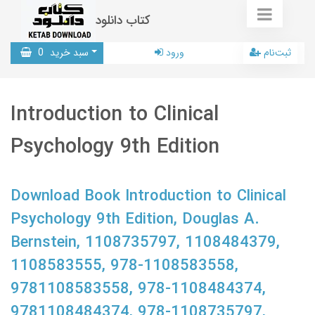
کتاب دانلود
ثبت‌نام
ورود
سبد خرید
0
Introduction to Clinical
Psychology 9th Edition
Download Book Introduction to Clinical
Psychology 9th Edition, Douglas A.
Bernstein, 1108735797, 1108484379,
1108583555, 978-1108583558,
9781108583558, 978-1108484374,
9781108484374, 978-1108735797,