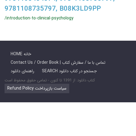
9781108735797, B08K3LD9PP
/introduction-to-clinical-psychology
HOME خانه
Contact Us / Order Book | تماس با ما / سفارش کتاب
SEARCH جستجو در کتاب دانلود
راهنمای دانلود
کتاب دانلود: از 1391 تا کنون - تمامی حقوق محفوظ است
Refund Policy سیاست بازپرداخت