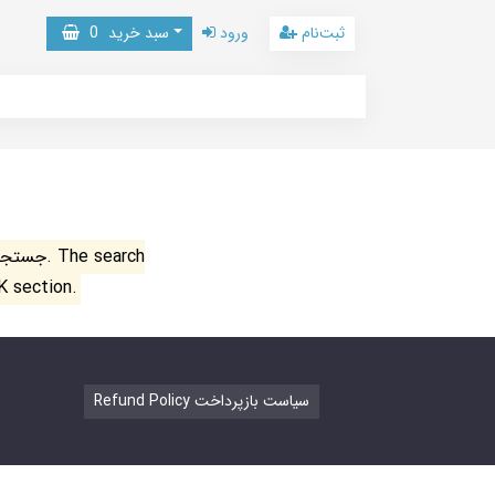
ثبت‌نام
ورود
سبد خرید
0
جستجو ن
K section.
Refund Policy سیاست بازپرداخت