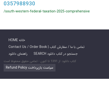
0357988930
/south-western-federal-taxation-2025-comprehensive
HOME خانه
Contact Us / Order Book | تماس با ما / سفارش کتاب
SEARCH جستجو در کتاب دانلود
راهنمای دانلود
کتاب دانلود: از 1391 تا کنون - تمامی حقوق محفوظ است
Refund Policy سیاست بازپرداخت