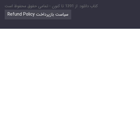
کتاب دانلود: از 1391 تا کنون - تمامی حقوق محفوظ است
Refund Policy سیاست بازپرداخت