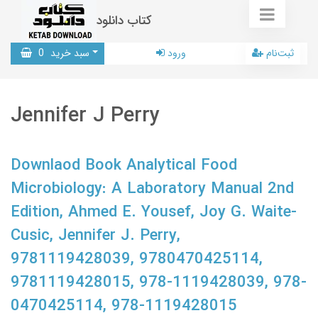
کتاب دانلود
ثبت‌نام
ورود
سبد خرید
0
Jennifer J Perry
Downlaod Book Analytical Food
Microbiology: A Laboratory Manual 2nd
Edition, Ahmed E. Yousef, Joy G. Waite-
Cusic, Jennifer J. Perry,
9781119428039, 9780470425114,
9781119428015, 978-1119428039, 978-
0470425114, 978-1119428015