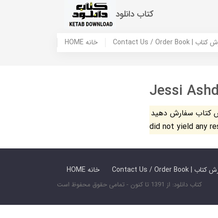
کتاب دانلود
 ما / سفارش کتاب
HOME خانه
Jessi Ash
فارش دهید. The search
did not yield any r
 ما / سفارش کتاب
HOME خانه
کتاب دانلود: از 1391 تا کنون - تمامی حقوق محفوظ است