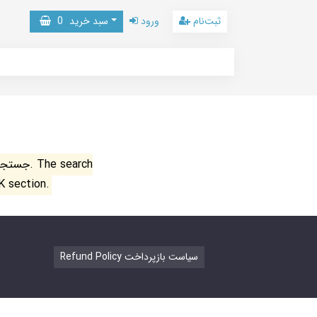
ثبت‌نام
ورود
سبد خرید
0
جستجو ن
K section.
Refund Policy سیاست بازپرداخت