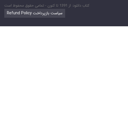
کتاب دانلود: از 1391 تا کنون - تمامی حقوق محفوظ است
Refund Policy سیاست بازپرداخت