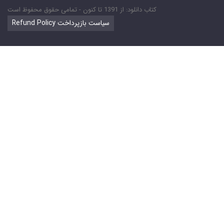
کتاب دانلود: از 1391 تا کنون - تمامی حقوق محفوظ است
Refund Policy سیاست بازپرداخت