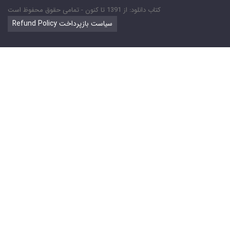
کتاب دانلود: از 1391 تا کنون - تمامی حقوق محفوظ است
Refund Policy سیاست بازپرداخت