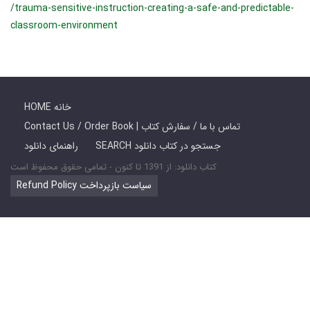
/trauma-sensitive-instruction-creating-a-safe-and-predictable-
classroom-environment
HOME خانه
Contact Us / Order Book | تماس با ما / سفارش کتاب
SEARCH جستجو در کتاب دانلود
راهنمای دانلود
کتاب دانلود: از 1391 تا کنون - تمامی حقوق محفوظ است
Refund Policy سیاست بازپرداخت