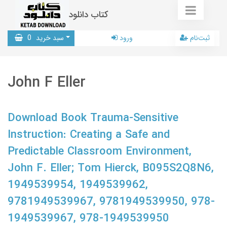
کتاب دانلود
ثبت‌نام
ورود
سبد خرید
0
John F Eller
Download Book Trauma-Sensitive
Instruction: Creating a Safe and
Predictable Classroom Environment,
John F. Eller; Tom Hierck, B095S2Q8N6,
1949539954, 1949539962,
9781949539967, 9781949539950, 978-
1949539967, 978-1949539950