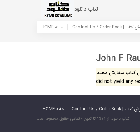
کتاب دانلود
 ما / سفارش کتاب
HOME خانه
John F Ra
فارش دهید. The search
did not yield any r
 ما / سفارش کتاب
HOME خانه
کتاب دانلود: از 1391 تا کنون - تمامی حقوق محفوظ است