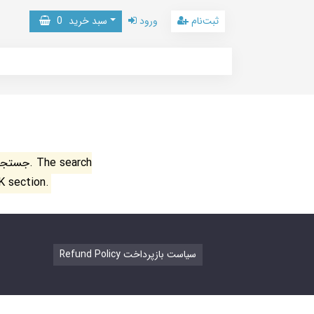
ثبت‌نام
ورود
سبد خرید
0
جستجو ن
K section.
Refund Policy سیاست بازپرداخت