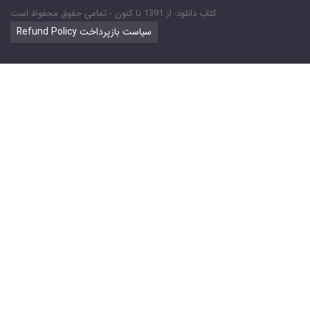
کتاب دانلود: از 1391 تا کنون - تمامی حقوق محفوظ است
Refund Policy سیاست بازپرداخت