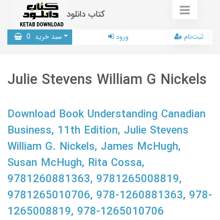
کتاب دانلود
ثبت‌نام
ورود
سبد خرید
0
Julie Stevens William G Nickels
Download Book Understanding Canadian
Business, 11th Edition, Julie Stevens
William G. Nickels, James McHugh,
Susan McHugh, Rita Cossa,
9781260881363, 9781265008819,
9781265010706, 978-1260881363, 978-
1265008819, 978-1265010706