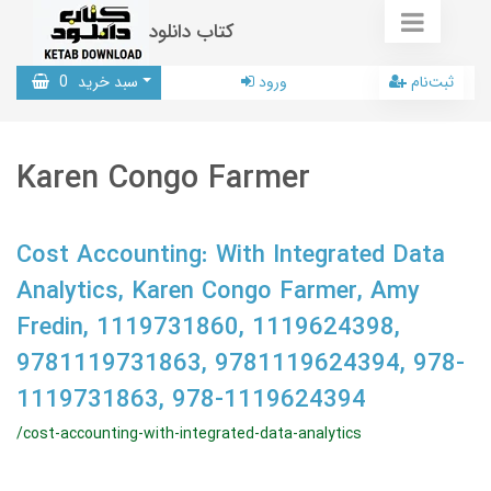
کتاب دانلود
ثبت‌نام
ورود
سبد خرید
0
Karen Congo Farmer
Cost Accounting: With Integrated Data
Analytics, Karen Congo Farmer, Amy
Fredin, 1119731860, 1119624398,
9781119731863, 9781119624394, 978-
1119731863, 978-1119624394
/cost-accounting-with-integrated-data-analytics