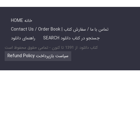
HOME خانه
Contact Us / Order Book | تماس با ما / سفارش کتاب
SEARCH جستجو در کتاب دانلود
راهنمای دانلود
کتاب دانلود: از 1391 تا کنون - تمامی حقوق محفوظ است
Refund Policy سیاست بازپرداخت