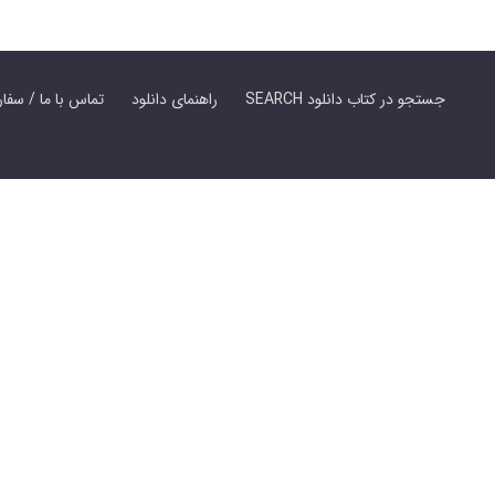
SEARCH جستجو در کتاب دانلود
راهنمای دانلود
Contact Us / Order Book | تماس با