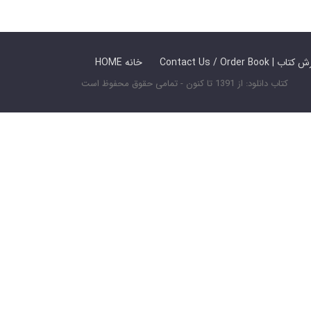
 ما / سفارش کتاب
HOME خانه
کتاب دانلود: از 1391 تا کنون - تمامی حقوق محفوظ است