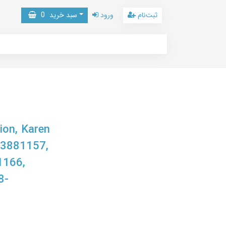
ثبت‌نام
ورود
سبد خرید
0
ion, Karen
23881157,
1166,
8-