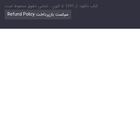
کتاب دانلود: از 1391 تا کنون - تمامی حقوق محفوظ است
Refund Policy سیاست بازپرداخت