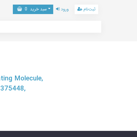
ثبت‌نام
ورود
سبد خرید
0
ting Molecule,
5375448,