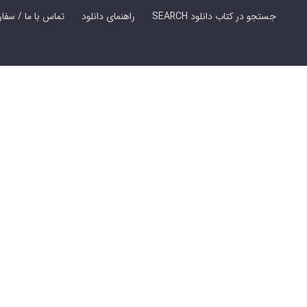
SEARCH جستجو در کتاب دانلود
راهنمای دانلود
Contact Us / Order Book | تماس با