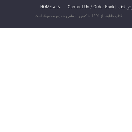
 ما / سفارش کتاب
HOME خانه
کتاب دانلود: از 1391 تا کنون - تمامی حقوق محفوظ است