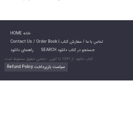
HOME خانه
Contact Us / Order Book | تماس با ما / سفارش کتاب
SEARCH جستجو در کتاب دانلود
راهنمای دانلود
کتاب دانلود: از 1391 تا کنون - تمامی حقوق محفوظ است
Refund Policy سیاست بازپرداخت