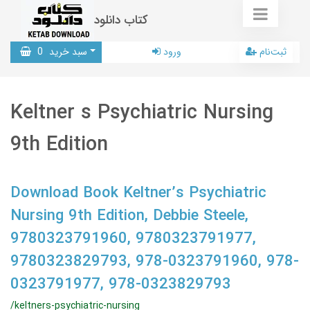
کتاب دانلود
ثبت‌نام
ورود
سبد خرید
0
Keltner s Psychiatric Nursing
9th Edition
Download Book Keltner’s Psychiatric
Nursing 9th Edition, Debbie Steele,
9780323791960, 9780323791977,
9780323829793, 978-0323791960, 978-
0323791977, 978-0323829793
/keltners-psychiatric-nursing