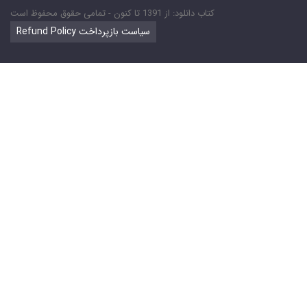
کتاب دانلود: از 1391 تا کنون - تمامی حقوق محفوظ است
Refund Policy سیاست بازپرداخت