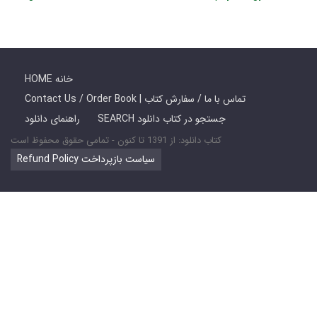
HOME خانه
Contact Us / Order Book | تماس با ما / سفارش کتاب
SEARCH جستجو در کتاب دانلود
راهنمای دانلود
کتاب دانلود: از 1391 تا کنون - تمامی حقوق محفوظ است
Refund Policy سیاست بازپرداخت