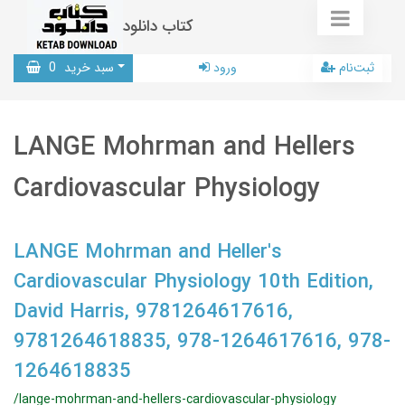
کتاب دانلود
ثبت‌نام
ورود
سبد خرید
0
LANGE Mohrman and Hellers
Cardiovascular Physiology
LANGE Mohrman and Heller's
Cardiovascular Physiology 10th Edition,
David Harris, 9781264617616,
9781264618835, 978-1264617616, 978-
1264618835
/lange-mohrman-and-hellers-cardiovascular-physiology