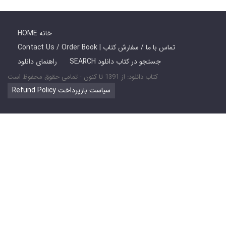
HOME خانه
Contact Us / Order Book | تماس با ما / سفارش کتاب
SEARCH جستجو در کتاب دانلود
راهنمای دانلود
کتاب دانلود: از 1391 تا کنون - تمامی حقوق محفوظ است
Refund Policy سیاست بازپرداخت