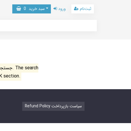
ثبت‌نام
ورود
سبد خرید
0
جستجو ن
K section.
Refund Policy سیاست بازپرداخت