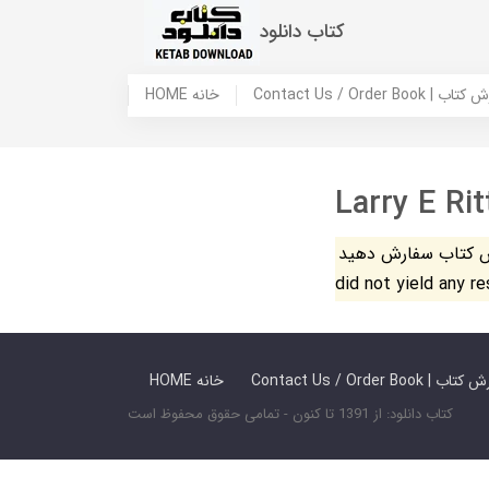
کتاب دانلود
 ما / سفارش کتاب
HOME خانه
Larry E Ri
فارش دهید. The search
did not yield any r
 ما / سفارش کتاب
HOME خانه
کتاب دانلود: از 1391 تا کنون - تمامی حقوق محفوظ است