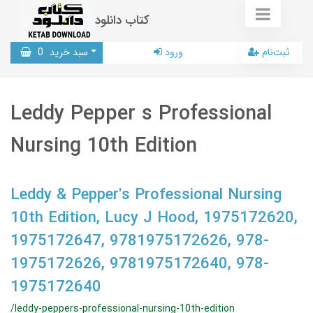
کتاب دانلود
ثبت‌نام
ورود
سبد خرید
0
Leddy Pepper s Professional
Nursing 10th Edition
Leddy & Pepper's Professional Nursing
10th Edition, Lucy J Hood, 1975172620,
1975172647, 9781975172626, 978-
1975172626, 9781975172640, 978-
1975172640
/leddy-peppers-professional-nursing-10th-edition