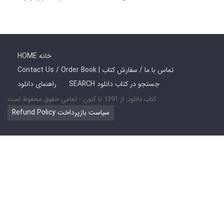
HOME خانه
Contact Us / Order Book | تماس با ما / سفارش کتاب
SEARCH جستجو در کتاب دانلود
راهنمای دانلود
کتاب دانلود: از 1391 تا کنون - تمامی حقوق محفوظ است
Refund Policy سیاست بازپرداخت