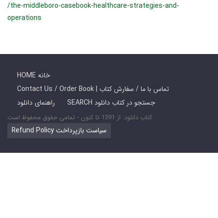
/the-middleboro-casebook-healthcare-strategies-and-
operations
HOME خانه
Contact Us / Order Book | تماس با ما / سفارش کتاب
SEARCH جستجو در کتاب دانلود
راهنمای دانلود
کتاب دانلود: از 1391 تا کنون - تمامی حقوق محفوظ است
Refund Policy سیاست بازپرداخت