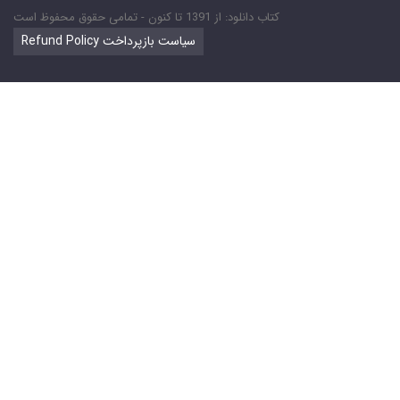
کتاب دانلود: از 1391 تا کنون - تمامی حقوق محفوظ است
Refund Policy سیاست بازپرداخت