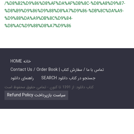
/%D8%B2%D9%86%D8%AF%DA%AF%DB%8C-%D8%A8%D9%87-
%D8%B9%D9%86%D9%88%D8%A7%D9%86-%DB%8C%DA%A9-
%D9%88%DA%A9%DB%8C%D9%84-
%D8%AC%D9%88%D8%A7%D9%86
HOME خانه
Contact Us / Order Book | تماس با ما / سفارش کتاب
SEARCH جستجو در کتاب دانلود
راهنمای دانلود
کتاب دانلود: از 1391 تا کنون - تمامی حقوق محفوظ است
Refund Policy سیاست بازپرداخت